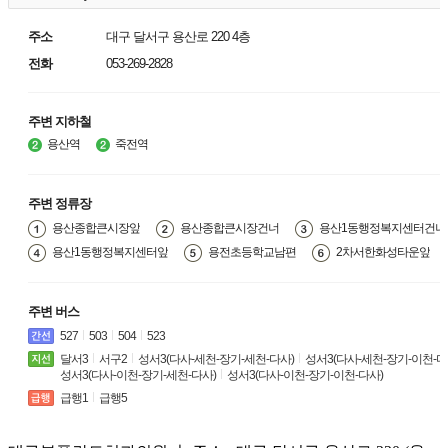
주소
대구 달서구 용산로 220 4층
전화
053-269-2828
주변 지하철
용산역
죽전역
주변 정류장
용산종합큰시장앞
용산종합큰시장건너
용산1동행정복지센터건너
용산1동행정복지센터앞
용전초등학교남편
2차서한화성타운앞
주변 버스
527
503
504
523
달서3
서구2
성서3(다사-세천-장기-세천-다사)
성서3(다사-세천-장기-이천-다
성서3(다사-이천-장기-세천-다사)
성서3(다사-이천-장기-이천-다사)
급행1
급행5