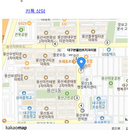
카톡 상담
대구본플란트치과의원
로드뷰
길